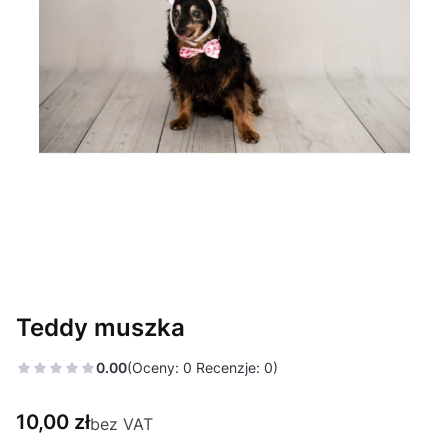
Teddy muszka
0.00
(Oceny: 0 Recenzje: 0)
Cena
10,00 zł
bez VAT