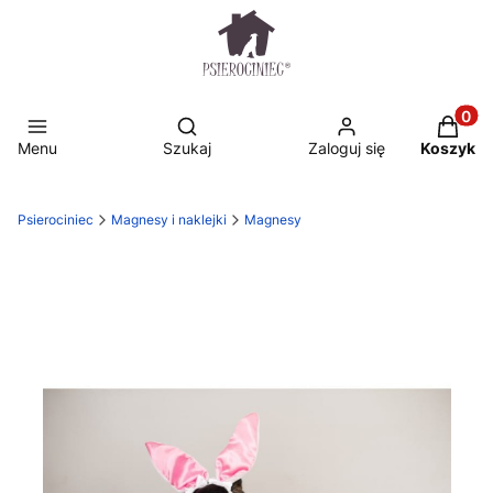
Otwórz wyszukiwarkę
Produkt
Menu
Szukaj
Zaloguj się
Koszyk
Psierociniec
Magnesy i naklejki
Magnesy