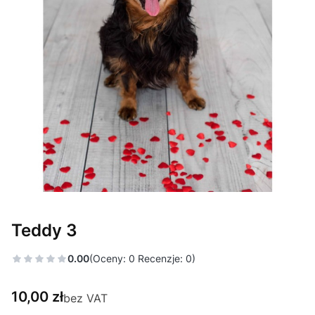
Teddy 3
0.00
(Oceny: 0 Recenzje: 0)
Cena
10,00 zł
bez VAT