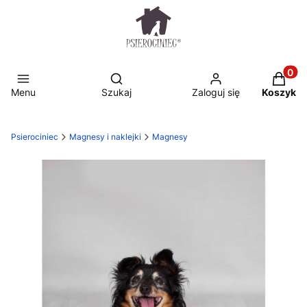
Otwórz wyszukiwarkę
Produkt
Menu
Szukaj
Zaloguj się
Koszyk
Psierociniec
Magnesy i naklejki
Magnesy