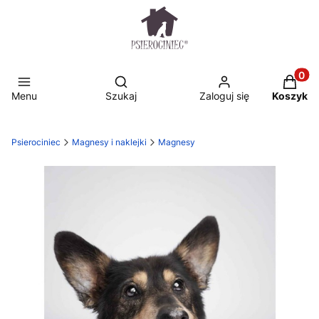
Otwórz wyszukiwarkę
Produkt
Menu
Szukaj
Zaloguj się
Koszyk
Psierociniec
Magnesy i naklejki
Magnesy