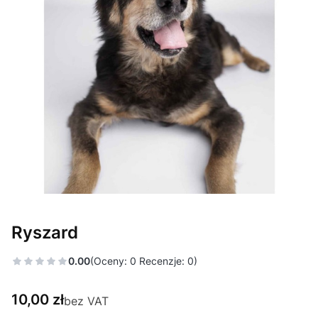
Ryszard
0.00
(Oceny: 0 Recenzje: 0)
Cena
10,00 zł
bez VAT